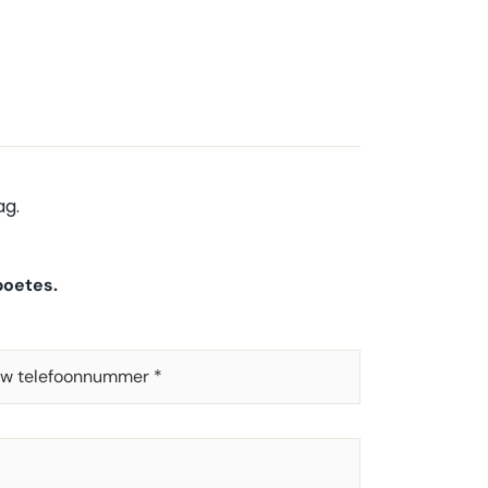
ag.
boetes.
W
ELEFOONNUMMER