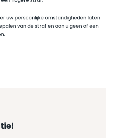
t een hogere straf.
hter uw persoonlijke omstandigheden laten
palen van de straf en aan u geen of een
en.
tie!