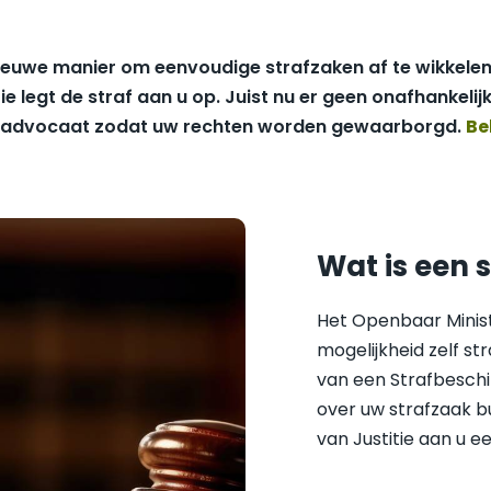
k nieuwe manier om eenvoudige strafzaken af te wikkel
ie legt de straf aan u op. Juist nu er geen onafhankelij
een advocaat zodat uw rechten worden gewaarborgd.
Be
Wat is een 
Het Openbaar Minist
mogelijkheid zelf st
van een Strafbeschik
over uw strafzaak bu
van Justitie aan u ee