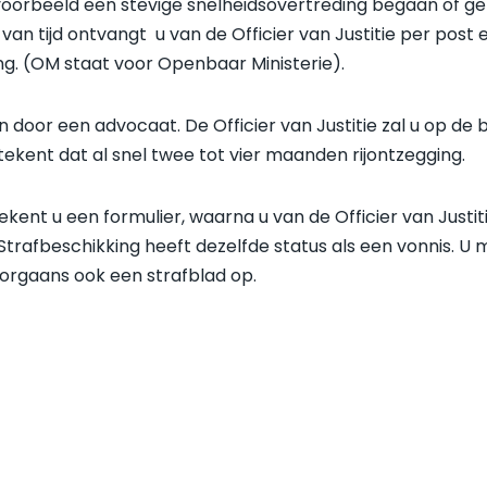
bijvoorbeeld een stevige snelheidsovertreding begaan of g
van tijd ontvangt u van de Officier van Justitie per post
g. (OM staat voor Openbaar Ministerie).
taan door een advocaat. De Officier van Justitie zal u op d
ekent dat al snel twee tot vier maanden rijontzegging.
 tekent u een formulier, waarna u van de Officier van Just
trafbeschikking heeft dezelfde status als een vonnis. U m
oorgaans ook een strafblad op.