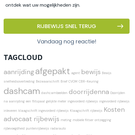
ontdek wat uw mogelijkheden zijn.
RIJBEWIJS SNEL TERUG
vandaag nog reactie!
TAGCLOUD
afgepakt
aanrijding
bewijs
agent
Bewijs
snelheidsovertreding
Bezwaarschrift
Brief CVOM
CBR-Keuring
dashcam
doorrijdenna
dashcambeelden
Doorrijden
na aanrijding
een
flitspaal
gelijkte meter
ingevorderd rijbewijs
ingevorderd rijbewijs
Kosten
inleveren
klaagschrift ingevorderd rijbewijs
Klaagschrift rijbewijs
advocaat rijbewijs
meting
mobiele flitser
ontzegging
rijbevoegdheid
puntenrijbewijs
radarauto