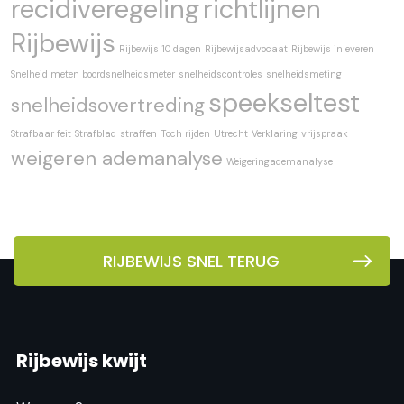
recidiveregeling
richtlijnen
Rijbewijs
Rijbewijs 10 dagen
Rijbewijsadvocaat
Rijbewijs inleveren
Snelheid meten boordsnelheidsmeter
snelheidscontroles
snelheidsmeting
speekseltest
snelheidsovertreding
Strafbaar feit
Strafblad
straffen
Toch rijden
Utrecht
Verklaring
vrijspraak
weigeren ademanalyse
Weigeringademanalyse
RIJBEWIJS SNEL TERUG
Rijbewijs kwijt