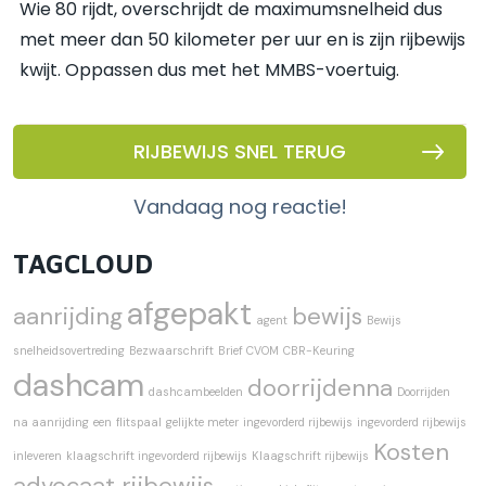
Wie 80 rijdt, overschrijdt de maximumsnelheid dus
met meer dan 50 kilometer per uur en is zijn rijbewijs
kwijt. Oppassen dus met het MMBS-voertuig.
RIJBEWIJS SNEL TERUG
vandaag nog reactie!
TAGCLOUD
afgepakt
aanrijding
bewijs
agent
Bewijs
snelheidsovertreding
Bezwaarschrift
Brief CVOM
CBR-Keuring
dashcam
doorrijdenna
dashcambeelden
Doorrijden
na aanrijding
een
flitspaal
gelijkte meter
ingevorderd rijbewijs
ingevorderd rijbewijs
Kosten
inleveren
klaagschrift ingevorderd rijbewijs
Klaagschrift rijbewijs
advocaat rijbewijs