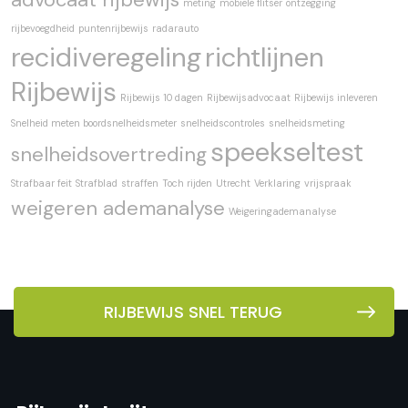
meting
mobiele flitser
ontzegging
rijbevoegdheid
puntenrijbewijs
radarauto
recidiveregeling
richtlijnen
Rijbewijs
Rijbewijs 10 dagen
Rijbewijsadvocaat
Rijbewijs inleveren
Snelheid meten boordsnelheidsmeter
snelheidscontroles
snelheidsmeting
speekseltest
snelheidsovertreding
Strafbaar feit
Strafblad
straffen
Toch rijden
Utrecht
Verklaring
vrijspraak
weigeren ademanalyse
Weigeringademanalyse
RIJBEWIJS SNEL TERUG