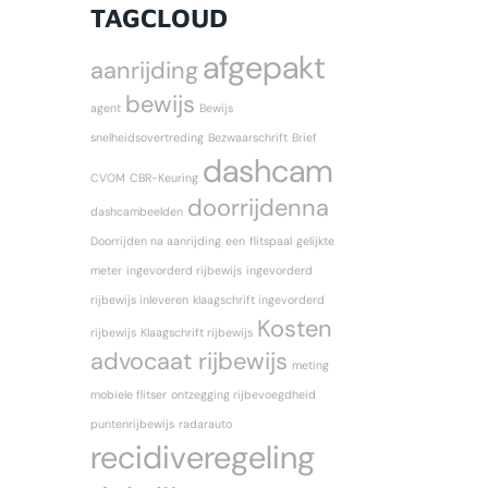
TAGCLOUD
afgepakt
aanrijding
bewijs
agent
Bewijs
snelheidsovertreding
Bezwaarschrift
Brief
dashcam
CVOM
CBR-Keuring
doorrijdenna
dashcambeelden
Doorrijden na aanrijding
een
flitspaal
gelijkte
meter
ingevorderd rijbewijs
ingevorderd
rijbewijs inleveren
klaagschrift ingevorderd
Kosten
rijbewijs
Klaagschrift rijbewijs
advocaat rijbewijs
meting
mobiele flitser
ontzegging rijbevoegdheid
puntenrijbewijs
radarauto
recidiveregeling