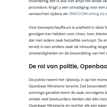
invordering zelf is dus niet altijd het einde 
procedure. Krijgt u een uitnodiging voor een
verwachten tijdens de
OM/CVOM‑zitting bij e
Voor beroepschauffeurs is snelheid in deze f
gevolgen kan hebben voor ritten, loon, klante
dat niet iedere zaak hetzelfde verloopt. De ene
terwijl in een andere zaak de inhouding lange
omstandigheden en de beoordeling van het d
De rol van politie, Openbaa
De politie neemt het rijbewijs in op het mom
Openbaar Ministerie terecht. Dat beoordeelt in
sommige gevallen komt de zaak vervolgens bij
omdat veel bestuurders denken dat één instant
Openbaar Ministerie en rechter elk een eigen 