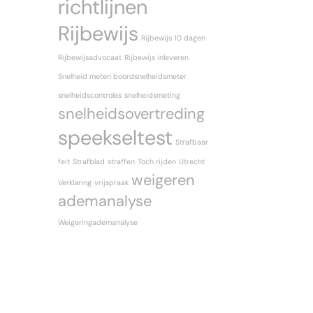
richtlijnen
Rijbewijs
Rijbewijs 10 dagen
Rijbewijsadvocaat
Rijbewijs inleveren
Snelheid meten boordsnelheidsmeter
snelheidscontroles
snelheidsmeting
snelheidsovertreding
speekseltest
Strafbaar
feit
Strafblad
straffen
Toch rijden
Utrecht
weigeren
Verklaring
vrijspraak
ademanalyse
Weigeringademanalyse