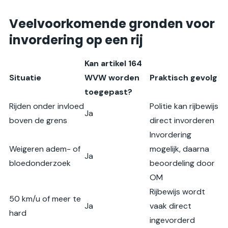
Veelvoorkomende gronden voor
invordering op een rij
Kan artikel 164
Situatie
WVW worden
Praktisch gevolg
toegepast?
Rijden onder invloed
Politie kan rijbewijs
Ja
boven de grens
direct invorderen
Invordering
Weigeren adem- of
mogelijk, daarna
Ja
bloedonderzoek
beoordeling door
OM
Rijbewijs wordt
50 km/u of meer te
Ja
vaak direct
hard
ingevorderd