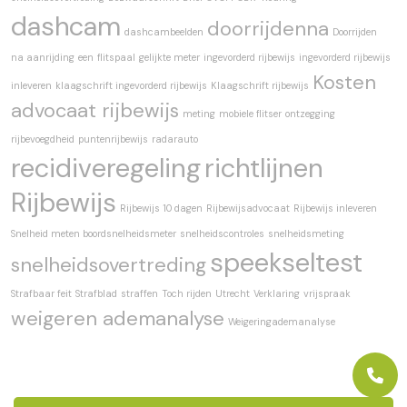
dashcam
doorrijdenna
dashcambeelden
Doorrijden
na aanrijding
een
flitspaal
gelijkte meter
ingevorderd rijbewijs
ingevorderd rijbewijs
Kosten
inleveren
klaagschrift ingevorderd rijbewijs
Klaagschrift rijbewijs
advocaat rijbewijs
meting
mobiele flitser
ontzegging
rijbevoegdheid
puntenrijbewijs
radarauto
recidiveregeling
richtlijnen
Rijbewijs
Rijbewijs 10 dagen
Rijbewijsadvocaat
Rijbewijs inleveren
Snelheid meten boordsnelheidsmeter
snelheidscontroles
snelheidsmeting
speekseltest
snelheidsovertreding
Strafbaar feit
Strafblad
straffen
Toch rijden
Utrecht
Verklaring
vrijspraak
weigeren ademanalyse
Weigeringademanalyse