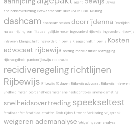
afgepakt
aanrijding
bewijs
agent
Bewijs
snelheidsovertreding
Bezwaarschrift
Brief CVOM
CBR-Keuring
dashcam
doorrijdenna
dashcambeelden
Doorrijden
na aanrijding
een
flitspaal
gelijkte meter
ingevorderd rijbewijs
ingevorderd rijbewijs
Kosten
inleveren
klaagschrift ingevorderd rijbewijs
Klaagschrift rijbewijs
advocaat rijbewijs
meting
mobiele flitser
ontzegging
rijbevoegdheid
puntenrijbewijs
radarauto
recidiveregeling
richtlijnen
Rijbewijs
Rijbewijs 10 dagen
Rijbewijsadvocaat
Rijbewijs inleveren
Snelheid meten boordsnelheidsmeter
snelheidscontroles
snelheidsmeting
speekseltest
snelheidsovertreding
Strafbaar feit
Strafblad
straffen
Toch rijden
Utrecht
Verklaring
vrijspraak
weigeren ademanalyse
Weigeringademanalyse