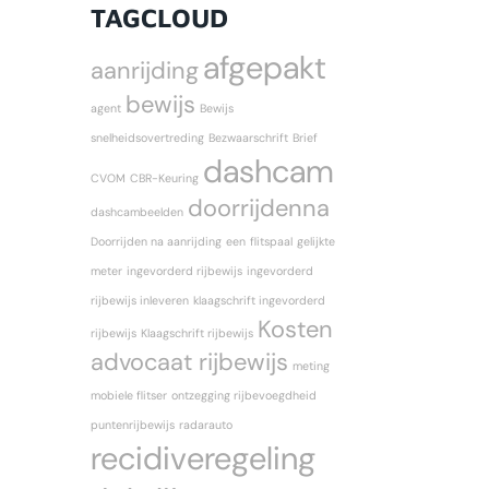
TAGCLOUD
afgepakt
aanrijding
bewijs
agent
Bewijs
snelheidsovertreding
Bezwaarschrift
Brief
dashcam
CVOM
CBR-Keuring
doorrijdenna
dashcambeelden
Doorrijden na aanrijding
een
flitspaal
gelijkte
meter
ingevorderd rijbewijs
ingevorderd
rijbewijs inleveren
klaagschrift ingevorderd
Kosten
rijbewijs
Klaagschrift rijbewijs
advocaat rijbewijs
meting
mobiele flitser
ontzegging rijbevoegdheid
puntenrijbewijs
radarauto
recidiveregeling