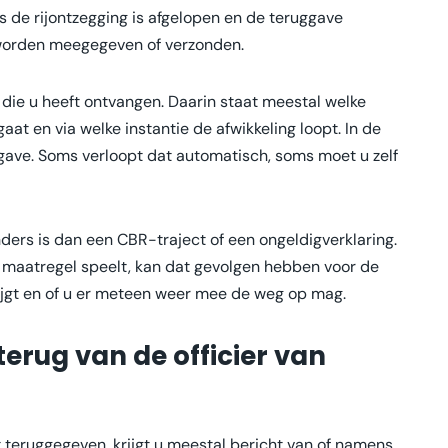
s de rijontzegging is afgelopen en de teruggave
s worden meegegeven of verzonden.
 die u heeft ontvangen. Daarin staat meestal welke
aat en via welke instantie de afwikkeling loopt. In de
uggave. Soms verloopt dat automatisch, soms moet u zelf
anders is dan een CBR-traject of een ongeldigverklaring.
e maatregel speelt, kan dat gevolgen hebben voor de
rijgt en of u er meteen weer mee de weg op mag.
 terug van de officier van
t teruggegeven, krijgt u meestal bericht van of namens