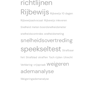
richtlijnen
Rijbewijs
Rijbewijs 10 dagen
Rijbewijsadvocaat
Rijbewijs inleveren
Snelheid meten boordsnelheidsmeter
snelheidscontroles
snelheidsmeting
snelheidsovertreding
speekseltest
Strafbaar
feit
Strafblad
straffen
Toch rijden
Utrecht
weigeren
Verklaring
vrijspraak
ademanalyse
Weigeringademanalyse