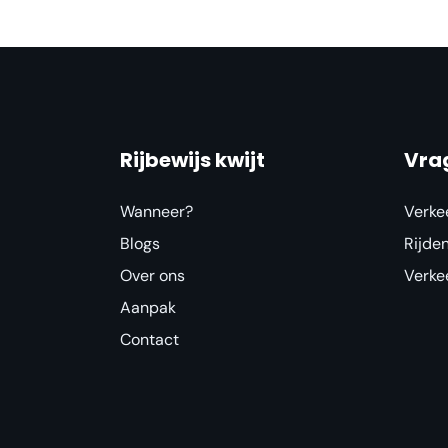
Rijbewijs kwijt
Vra
Wanneer?
Verke
Blogs
Rijde
Over ons
Verke
Aanpak
Contact