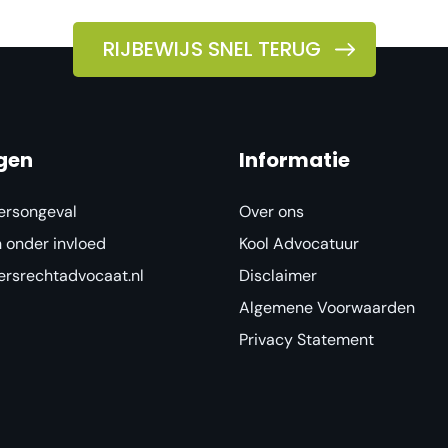
RIJBEWIJS SNEL TERUG
gen
Informatie
ersongeval
Over ons
n onder invloed
Kool Advocatuur
ersrechtadvocaat.nl
Disclaimer
Algemene Voorwaarden
Privacy Statement