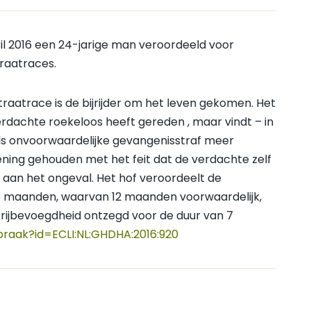
il 2016 een 24-jarige man veroordeeld voor
raatraces.
traatrace is de bijrijder om het leven gekomen. Het
erdachte roekeloos heeft gereden , maar vindt – in
els onvoorwaardelijke gevangenisstraf meer
ening gehouden met het feit dat de verdachte zelf
 aan het ongeval. Het hof veroordeelt de
8 maanden, waarvan 12 maanden voorwaardelijk,
 rijbevoegdheid ontzegd voor de duur van 7
spraak?id=ECLI:NL:GHDHA:2016:920