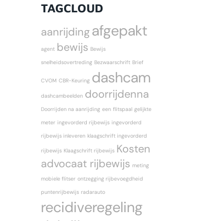
TAGCLOUD
afgepakt
aanrijding
bewijs
agent
Bewijs
snelheidsovertreding
Bezwaarschrift
Brief
dashcam
CVOM
CBR-Keuring
doorrijdenna
dashcambeelden
Doorrijden na aanrijding
een
flitspaal
gelijkte
meter
ingevorderd rijbewijs
ingevorderd
rijbewijs inleveren
klaagschrift ingevorderd
Kosten
rijbewijs
Klaagschrift rijbewijs
advocaat rijbewijs
meting
mobiele flitser
ontzegging rijbevoegdheid
puntenrijbewijs
radarauto
recidiveregeling