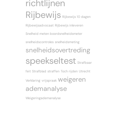
richtlijnen
Rijbewijs
Rijbewijs 10 dagen
Rijbewijsadvocaat
Rijbewijs inleveren
Snelheid meten boordsnelheidsmeter
snelheidscontroles
snelheidsmeting
snelheidsovertreding
speekseltest
Strafbaar
feit
Strafblad
straffen
Toch rijden
Utrecht
weigeren
Verklaring
vrijspraak
ademanalyse
Weigeringademanalyse