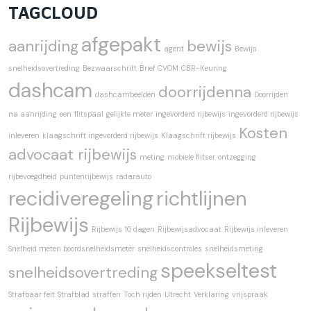
TAGCLOUD
afgepakt
aanrijding
bewijs
agent
Bewijs
snelheidsovertreding
Bezwaarschrift
Brief CVOM
CBR-Keuring
dashcam
doorrijdenna
dashcambeelden
Doorrijden
na aanrijding
een
flitspaal
gelijkte meter
ingevorderd rijbewijs
ingevorderd rijbewijs
Kosten
inleveren
klaagschrift ingevorderd rijbewijs
Klaagschrift rijbewijs
advocaat rijbewijs
meting
mobiele flitser
ontzegging
rijbevoegdheid
puntenrijbewijs
radarauto
recidiveregeling
richtlijnen
Rijbewijs
Rijbewijs 10 dagen
Rijbewijsadvocaat
Rijbewijs inleveren
Snelheid meten boordsnelheidsmeter
snelheidscontroles
snelheidsmeting
speekseltest
snelheidsovertreding
Strafbaar feit
Strafblad
straffen
Toch rijden
Utrecht
Verklaring
vrijspraak