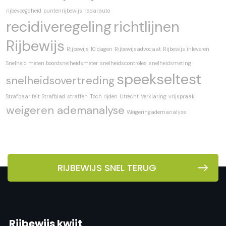
rijbevoegdheid
puntenrijbewijs
radarauto
recidiveregeling
richtlijnen
Rijbewijs
Rijbewijs 10 dagen
Rijbewijsadvocaat
Rijbewijs inleveren
Snelheid meten boordsnelheidsmeter
snelheidscontroles
snelheidsmeting
speekseltest
snelheidsovertreding
Strafbaar feit
Strafblad
straffen
Toch rijden
Utrecht
Verklaring
vrijspraak
weigeren ademanalyse
Weigeringademanalyse
RIJBEWIJS SNEL TERUG
Rijbewijs kwijt