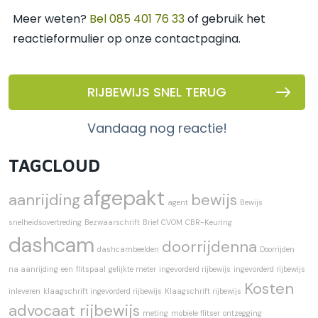
Meer weten?
Bel 085 401 76 33
of gebruik het
reactieformulier op onze contactpagina.
RIJBEWIJS SNEL TERUG
vandaag nog reactie!
TAGCLOUD
afgepakt
aanrijding
bewijs
agent
Bewijs
snelheidsovertreding
Bezwaarschrift
Brief CVOM
CBR-Keuring
dashcam
doorrijdenna
dashcambeelden
Doorrijden
na aanrijding
een
flitspaal
gelijkte meter
ingevorderd rijbewijs
ingevorderd rijbewijs
Kosten
inleveren
klaagschrift ingevorderd rijbewijs
Klaagschrift rijbewijs
advocaat rijbewijs
meting
mobiele flitser
ontzegging